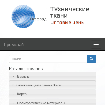
Технические
ткани
Оксфорд
Оптовые цены
Промснаб
Toggl
naviga
Форма
поиска
Поиск
Каталог товаров
Бумага
Самоклеющаяся пленка Oracal
Картон
Полиграфические материалы