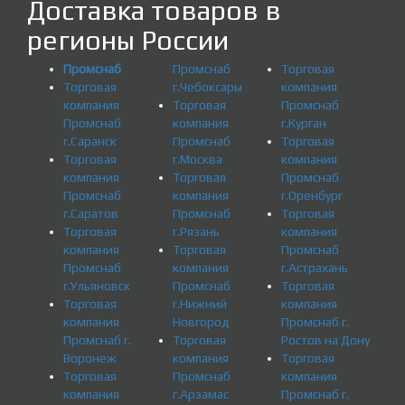
Доставка товаров в
регионы России
Промснаб
Промснаб
Торговая
Торговая
г.Чебоксары
компания
компания
Торговая
Промснаб
Промснаб
компания
г.Курган
г.Саранск
Промснаб
Торговая
Торговая
г.Москва
компания
компания
Торговая
Промснаб
Промснаб
компания
г.Оренбург
г.Саратов
Промснаб
Торговая
Торговая
г.Рязань
компания
компания
Торговая
Промснаб
Промснаб
компания
г.Астрахань
г.Ульяновск
Промснаб
Торговая
Торговая
г.Нижний
компания
компания
Новгород
Промснаб г.
Промснаб г.
Торговая
Ростов на Дону
Воронеж
компания
Торговая
Торговая
Промснаб
компания
компания
г.Арзамас
Промснаб г.