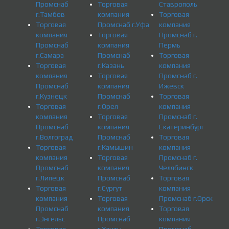
Промснаб
Торговая
Ставрополь
г.Тамбов
компания
Торговая
Торговая
Промснаб г.Уфа
компания
компания
Торговая
Промснаб г.
Промснаб
компания
Пермь
г.Самара
Промснаб
Торговая
Торговая
г.Казань
компания
компания
Торговая
Промснаб г.
Промснаб
компания
Ижевск
г.Кузнецк
Промснаб
Торговая
Торговая
г.Орел
компания
компания
Торговая
Промснаб г.
Промснаб
компания
Екатеринбург
г.Волгоград
Промснаб
Торговая
Торговая
г.Камышин
компания
компания
Торговая
Промснаб г.
Промснаб
компания
Челябинск
г.Липецк
Промснаб
Торговая
Торговая
г.Сургут
компания
компания
Торговая
Промснаб г.Орск
Промснаб
компания
Торговая
г.Энгельс
Промснаб
компания