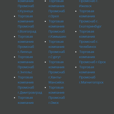
компания
Торговая
Промснаб г.
Промснаб
компания
Ижевск
г.Кузнецк
Промснаб
Торговая
Торговая
г.Орел
компания
компания
Торговая
Промснаб г.
Промснаб
компания
Екатеринбург
г.Волгоград
Промснаб
Торговая
Торговая
г.Камышин
компания
компания
Торговая
Промснаб г.
Промснаб
компания
Челябинск
г.Липецк
Промснаб
Торговая
Торговая
г.Сургут
компания
компания
Торговая
Промснаб г.Орск
Промснаб
компания
Торговая
г.Энгельс
Промснаб
компания
Торговая
г.Ханты-
Промснаб
компания
Мансийск
г.Магнитогорск
Промснаб
Торговая
г.Дмитровград
компания
Торговая
Промснаб
компания
г.Омск