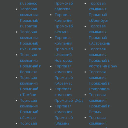
г.Саранск
Промснаб
Торговая
Торговая
г.Москва
компания
компания
Торговая
Промснаб
Промснаб
компания
г.Оренбург
г.Саратов
Промснаб
Торговая
Торговая
г.Рязань
компания
компания
Торговая
Промснаб
Промснаб
компания
г.Астрахань
г.Ульяновск
Промснаб
Торговая
Торговая
г.Нижний
компания
компания
Новгород
Промснаб г.
Промснаб г.
Торговая
Ростов на Дону
Воронеж
компания
Торговая
Торговая
Промснаб
компания
компания
г.Арзамас
Промснаб г.
Промснаб
Торговая
Ставрополь
г.Тамбов
компания
Торговая
Торговая
Промснаб г.Уфа
компания
компания
Торговая
Промснаб г.
Промснаб
компания
Пермь
г.Самара
Промснаб
Торговая
Торговая
г.Казань
компания