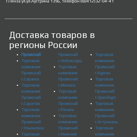
г.Пенза ул.ул.Аустрина 139Б, телефон 8(8412)32-04-41
Доставка товаров в
регионы России
Промснаб
Промснаб
Торговая
Торговая
г.Чебоксары
компания
компания
Торговая
Промснаб
Промснаб
компания
г.Курган
г.Саранск
Промснаб
Торговая
Торговая
г.Москва
компания
компания
Торговая
Промснаб
Промснаб
компания
г.Оренбург
г.Саратов
Промснаб
Торговая
Торговая
г.Рязань
компания
компания
Торговая
Промснаб
Промснаб
компания
г.Астрахань
г.Ульяновск
Промснаб
Торговая
Торговая
г.Нижний
компания