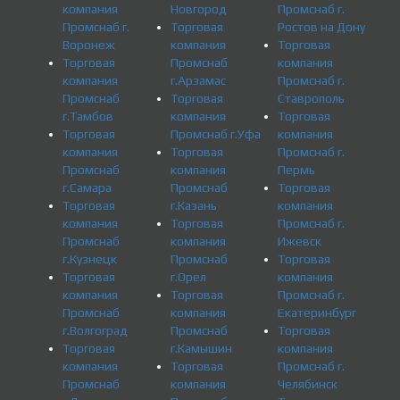
компания
Новгород
Промснаб г.
Промснаб г.
Торговая
Ростов на Дону
Воронеж
компания
Торговая
Торговая
Промснаб
компания
компания
г.Арзамас
Промснаб г.
Промснаб
Торговая
Ставрополь
г.Тамбов
компания
Торговая
Торговая
Промснаб г.Уфа
компания
компания
Торговая
Промснаб г.
Промснаб
компания
Пермь
г.Самара
Промснаб
Торговая
Торговая
г.Казань
компания
компания
Торговая
Промснаб г.
Промснаб
компания
Ижевск
г.Кузнецк
Промснаб
Торговая
Торговая
г.Орел
компания
компания
Торговая
Промснаб г.
Промснаб
компания
Екатеринбург
г.Волгоград
Промснаб
Торговая
Торговая
г.Камышин
компания
компания
Торговая
Промснаб г.
Промснаб
компания
Челябинск