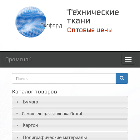
Технические
ткани
Оксфорд
Оптовые цены
Промснаб
Toggl
naviga
Форма
поиска
Поиск
Каталог товаров
Бумага
Самоклеющаяся пленка Oracal
Картон
Полиграфические материалы