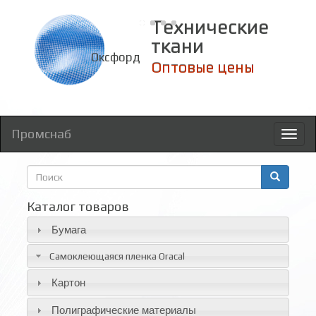
Технические
ткани
Оксфорд
Оптовые цены
Промснаб
Toggl
naviga
Форма
поиска
Поиск
Каталог товаров
Бумага
Самоклеющаяся пленка Oracal
Картон
Полиграфические материалы