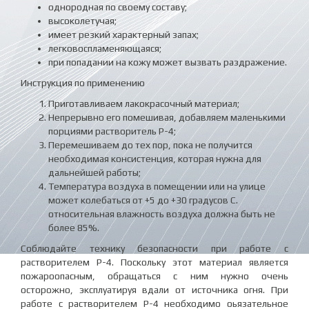
однородная по своему составу;
высоколетучая;
имеет резкий характерный запах;
легковоспламеняющаяся;
при попадании на кожу может вызвать раздражение.
Инструкция по применению
Приготавливаем лакокрасочный материал;
Непрерывно его помешивая, добавляем маленькими
порциями растворитель Р-4;
Перемешиваем до тех пор, пока не получится
необходимая консистенция, которая нужна для
дальнейшей работы;
Температура воздуха в помещении или на улице
может колебаться от +5 до +30 градусов C.
относительная влажность воздуха должна быть не
более 85%.
Соблюдайте технику безопасности при работе с
растворителем Р-4. Поскольку этот материал является
пожароопасным, обращаться с ним нужно очень
осторожно, эксплуатируя вдали от источника огня. При
работе с растворителем P-4 необходимо оьязательное