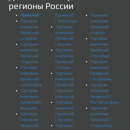
регионы России
Промснаб
Промснаб
Торговая
Торговая
г.Чебоксары
компания
компания
Торговая
Промснаб
Промснаб
компания
г.Курган
г.Саранск
Промснаб
Торговая
Торговая
г.Москва
компания
компания
Торговая
Промснаб
Промснаб
компания
г.Оренбург
г.Саратов
Промснаб
Торговая
Торговая
г.Рязань
компания
компания
Торговая
Промснаб
Промснаб
компания
г.Астрахань
г.Ульяновск
Промснаб
Торговая
Торговая
г.Нижний
компания
компания
Новгород
Промснаб г.
Промснаб г.
Торговая
Ростов на Дону
Воронеж
компания
Торговая
Торговая
Промснаб
компания
компания
г.Арзамас
Промснаб г.
Промснаб
Торговая
Ставрополь