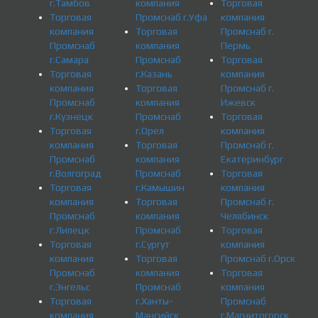
г.Тамбов
компания
Торговая
Торговая
Промснаб г.Уфа
компания
компания
Торговая
Промснаб г.
Промснаб
компания
Пермь
г.Самара
Промснаб
Торговая
Торговая
г.Казань
компания
компания
Торговая
Промснаб г.
Промснаб
компания
Ижевск
г.Кузнецк
Промснаб
Торговая
Торговая
г.Орел
компания
компания
Торговая
Промснаб г.
Промснаб
компания
Екатеринбург
г.Волгоград
Промснаб
Торговая
Торговая
г.Камышин
компания
компания
Торговая
Промснаб г.
Промснаб
компания
Челябинск
г.Липецк
Промснаб
Торговая
Торговая
г.Сургут
компания
компания
Торговая
Промснаб г.Орск
Промснаб
компания
Торговая
г.Энгельс
Промснаб
компания
Торговая
г.Ханты-
Промснаб
компания
Мансийск
г.Магнитогорск