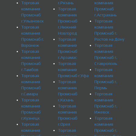
Торговая
г.Рязань
компания
компания
Торговая
Промснаб
Промснаб
компания
г.Астрахань
г.Ульяновск
Промснаб
Торговая
Торговая
г.Нижний
компания
компания
Новгород
Промснаб г.
Промснаб г.
Торговая
Ростов на Дону
Воронеж
компания
Торговая
Торговая
Промснаб
компания
компания
г.Арзамас
Промснаб г.
Промснаб
Торговая
Ставрополь
г.Тамбов
компания
Торговая
Торговая
Промснаб г.Уфа
компания
компания
Торговая
Промснаб г.
Промснаб
компания
Пермь
г.Самара
Промснаб
Торговая
Торговая
г.Казань
компания
компания
Торговая
Промснаб г.
Промснаб
компания
Ижевск
г.Кузнецк
Промснаб
Торговая
Торговая
г.Орел
компания
компания
Торговая
Промснаб г.