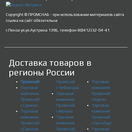
Copyright © ПРОМСНАБ - при использовании материалов сайта
ссылка на сайт обязательна
г.Пенза ул.ул.Аустрина 139Б, телефон 8(8412)32-04-41
Доставка товаров в
регионы России
Промснаб
Промснаб
Торговая
Торговая
г.Чебоксары
компания
компания
Торговая
Промснаб
Промснаб
компания
г.Курган
г.Саранск
Промснаб
Торговая
Торговая
г.Москва
компания
компания
Торговая
Промснаб
Промснаб
компания
г.Оренбург
г.Саратов
Промснаб
Торговая