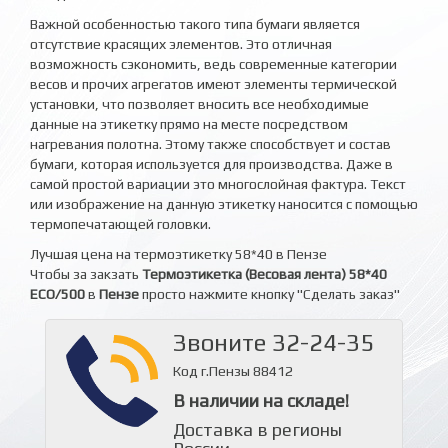
Важной особенностью такого типа бумаги является
отсутствие красящих элементов. Это отличная
возможность сэкономить, ведь современные категории
весов и прочих агрегатов имеют элементы термической
установки, что позволяет вносить все необходимые
данные на этикетку прямо на месте посредством
нагревания полотна. Этому также способствует и состав
бумаги, которая используется для производства. Даже в
самой простой вариации это многослойная фактура. Текст
или изображение на данную этикетку наносится с помощью
термопечатающей головки.
Лучшая цена на термоэтикетку 58*40 в Пензе
Чтобы за закзать
Термоэтикетка (Весовая лента) 58*40
ECO/500
в
Пензе
просто нажмите кнопку "Сделать заказ"
Звоните 32-24-35
Код г.Пензы 88412
В наличии на складе!
Доставка в регионы