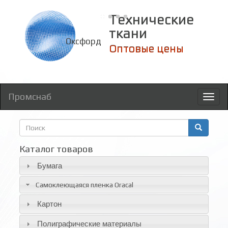
Технические
ткани
Оксфорд
Оптовые цены
Промснаб
Toggl
naviga
Форма
поиска
Поиск
Каталог товаров
Бумага
Самоклеющаяся пленка Oracal
Картон
Полиграфические материалы