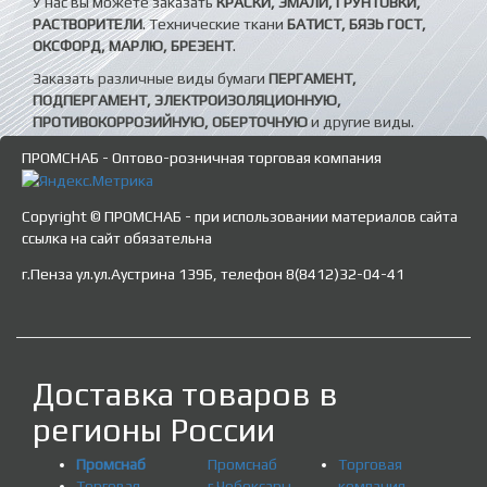
У нас вы можете заказать
КРАСКИ, ЭМАЛИ, ГРУНТОВКИ,
РАСТВОРИТЕЛИ
. Технические ткани
БАТИСТ, БЯЗЬ ГОСТ,
ОКСФОРД, МАРЛЮ, БРЕЗЕНТ
.
Заказать различные виды бумаги
ПЕРГАМЕНТ,
ПОДПЕРГАМЕНТ, ЭЛЕКТРОИЗОЛЯЦИОННУЮ,
ПРОТИВОКОРРОЗИЙНУЮ, ОБЕРТОЧНУЮ
и другие виды.
ПРОМСНАБ - Оптово-розничная торговая компания
Copyright © ПРОМСНАБ - при использовании материалов сайта
ссылка на сайт обязательна
г.Пенза ул.ул.Аустрина 139Б, телефон 8(8412)32-04-41
Доставка товаров в
регионы России
Промснаб
Промснаб
Торговая
Торговая
г.Чебоксары
компания