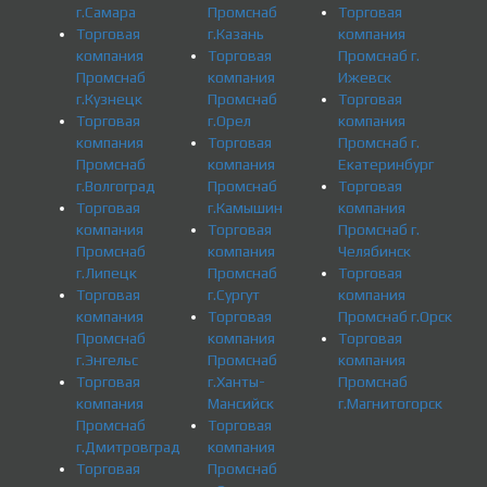
г.Самара
Промснаб
Торговая
Торговая
г.Казань
компания
компания
Торговая
Промснаб г.
Промснаб
компания
Ижевск
г.Кузнецк
Промснаб
Торговая
Торговая
г.Орел
компания
компания
Торговая
Промснаб г.
Промснаб
компания
Екатеринбург
г.Волгоград
Промснаб
Торговая
Торговая
г.Камышин
компания
компания
Торговая
Промснаб г.
Промснаб
компания
Челябинск
г.Липецк
Промснаб
Торговая
Торговая
г.Сургут
компания
компания
Торговая
Промснаб г.Орск
Промснаб
компания
Торговая
г.Энгельс
Промснаб
компания
Торговая
г.Ханты-
Промснаб
компания
Мансийск
г.Магнитогорск
Промснаб
Торговая
г.Дмитровград
компания
Торговая
Промснаб