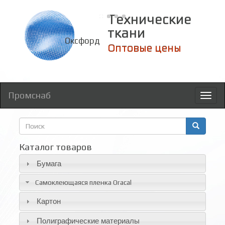
Технические
ткани
Оксфорд
Оптовые цены
Промснаб
Toggl
naviga
Форма
поиска
Поиск
Каталог товаров
Бумага
Самоклеющаяся пленка Oracal
Картон
Полиграфические материалы