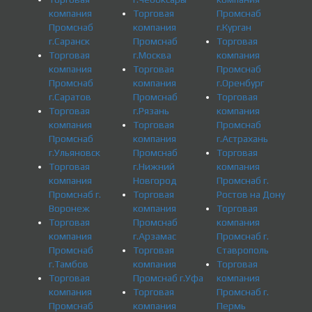
компания
Торговая
Промснаб
Промснаб
компания
г.Курган
г.Саранск
Промснаб
Торговая
Торговая
г.Москва
компания
компания
Торговая
Промснаб
Промснаб
компания
г.Оренбург
г.Саратов
Промснаб
Торговая
Торговая
г.Рязань
компания
компания
Торговая
Промснаб
Промснаб
компания
г.Астрахань
г.Ульяновск
Промснаб
Торговая
Торговая
г.Нижний
компания
компания
Новгород
Промснаб г.
Промснаб г.
Торговая
Ростов на Дону
Воронеж
компания
Торговая
Торговая
Промснаб
компания
компания
г.Арзамас
Промснаб г.
Промснаб
Торговая
Ставрополь
г.Тамбов
компания
Торговая
Торговая
Промснаб г.Уфа
компания
компания
Торговая
Промснаб г.
Промснаб
компания
Пермь