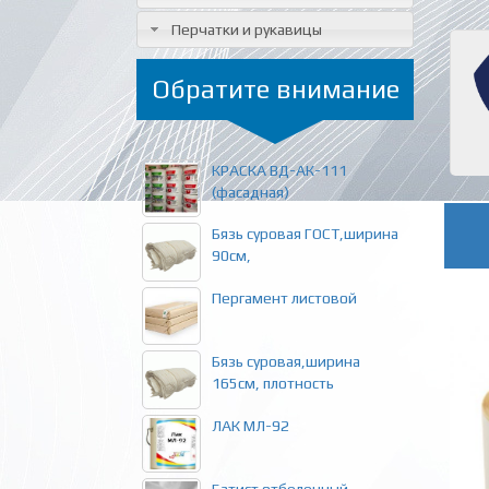
Перчатки и рукавицы
Обратите внимание
КРАСКА ВД-АК-111
(фасадная)
Бязь суровая ГОСТ,ширина
90см,
Пергамент листовой
Бязь суровая,ширина
165см, плотность
ЛАК МЛ-92