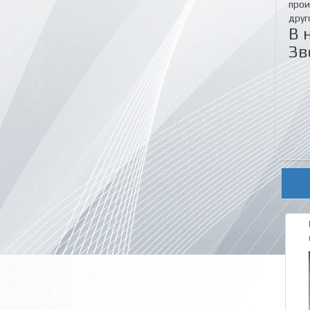
прои
друг
В 
Зв