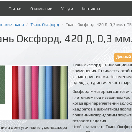
Статьи
О компании
Услуги
Контакты
ческие ткани
Ткань Оксфорд
Ткань Оксфорд, 420 Д, 0,3 мм. с П
ань Оксфорд, 420 Д, 0,3 мм
Данный 
Ткань оксфорд – инновационн
применения. Отличается особ
характеристиками. Незаменим 
одежды, туристического снар
Оксфорд – материал синтетич
плетением под названием «рого
когда при переплетении волок
квадратов в шахматном поряд
поливинилхлоридовым покрыт
готового изделия.
Чтобы за закзать
Ткань Оксфорд
чие и цену уточняйте у менеджера