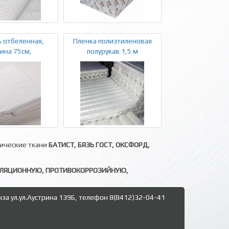
 отбеленная,
Пленка полиэтиленовая
ина 75см,
полурукав 1,5 м
нические ткани
БАТИСТ, БЯЗЬ ГОСТ, ОКСФОРД,
ОЛЯЦИОННУЮ, ПРОТИВОКОРРОЗИЙНУЮ,
нза ул.ул.Аустрина 139Б, телефон 8(8412)32-04-41