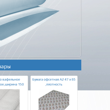
вары
о вафельное
Бумага офсетная А2 47 х 65
ое,ширина 150
,плотность