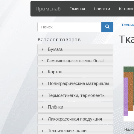
Промснаб
Главная
Новости
Каталог
Форма
Техни
поиска
Тк
Поиск
Каталог товаров
Бумага
Самоклеющаяся пленка Oracal
Картон
Полиграфические материалы
Термоэтикетки, термоленты
Плёнки
Лакокрасочная продукция
Нали
Технические ткани