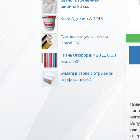
Батист отбеленный ,
ширина 80 см.
Клей Адгезин А 7248
Самоклеющаяся пленка
Oracal 352
Ткань Оксфорд, 420 Д, 0,38
мм. с ПВХ
Бумага в стопе с отрывной
перфорацией (
Поли
лист
изго
Выпу
или 
сфер