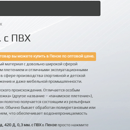
ВХ
. с ПВХ
товар вы можете купить в Пензе по оптовой цене.
ый материал с довольно широкой сферой
ым плетением и отличными эксплуатационными
в сфере производства спортивной и детской
яжения и даже мебельной промышленности.
еского происхождения. Отличается особым
жка» (другое название – «панамское плетение»),
он полотно получается состоящим из рельефных
ке. Обычно бывает обработан полиуретановым или
ием, что обеспечивает водонепроницаемость
, 420 Д, 0,3 мм. с ПВХ
в
Пензе
просто нажмите