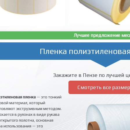
Лучшее предложение мес
Пленка полиэтиленовая
Закажите в Пензе по лучшей це
Смотреть все разме
этиленовая пленка
— это тонкий
овой материал, который
товляют экструзивным методом.
скается в рулонах в виде рукава
открытого полотна, основная
а использования — это