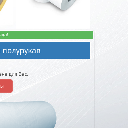
яца!
 полурукав
не для Вас.
ры