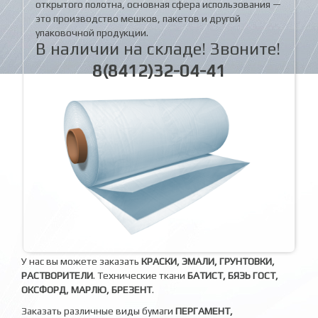
открытого полотна, основная сфера использования —
это производство мешков, пакетов и другой
упаковочной продукции.
В наличии на складе! Звоните!
8(8412)32-04-41
У нас вы можете заказать
КРАСКИ, ЭМАЛИ, ГРУНТОВКИ,
РАСТВОРИТЕЛИ
. Технические ткани
БАТИСТ, БЯЗЬ ГОСТ,
ОКСФОРД, МАРЛЮ, БРЕЗЕНТ
.
Заказать различные виды бумаги
ПЕРГАМЕНТ,