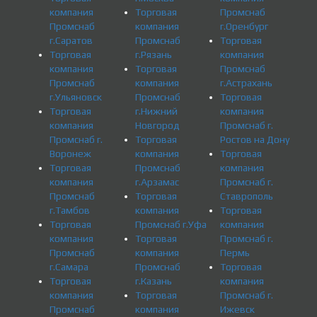
компания
Торговая
Промснаб
Промснаб
компания
г.Оренбург
г.Саратов
Промснаб
Торговая
Торговая
г.Рязань
компания
компания
Торговая
Промснаб
Промснаб
компания
г.Астрахань
г.Ульяновск
Промснаб
Торговая
Торговая
г.Нижний
компания
компания
Новгород
Промснаб г.
Промснаб г.
Торговая
Ростов на Дону
Воронеж
компания
Торговая
Торговая
Промснаб
компания
компания
г.Арзамас
Промснаб г.
Промснаб
Торговая
Ставрополь
г.Тамбов
компания
Торговая
Торговая
Промснаб г.Уфа
компания
компания
Торговая
Промснаб г.
Промснаб
компания
Пермь
г.Самара
Промснаб
Торговая
Торговая
г.Казань
компания
компания
Торговая
Промснаб г.
Промснаб
компания
Ижевск