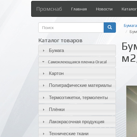
Промснаб
Главная
Новости
Каталог
Форма
Бумага
поиска
Бум
Поиск
Каталог товаров
Бу
Бумага
м2
Самоклеющаяся пленка Oracal
Картон
Полиграфические материалы
Термоэтикетки, термоленты
Плёнки
Лакокрасочная продукция
Технические ткани