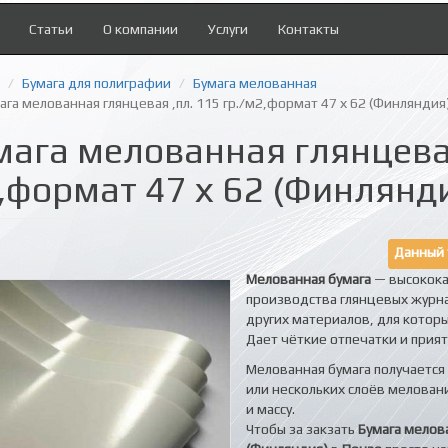
Статьи
О компании
Услуги
Контакты
Бумага для полиграфии
Бумага мелованная
ага мелованная глянцевая ,пл. 115 гр./м2,формат 47 х 62 (Финляндия
мага мелованная глянцевая
,формат 47 х 62 (Финлянд
Данный 
Мелованная бумага
— высокока
производства глянцевых журна
других материалов, для которы
Дает чёткие отпечатки и прият
Мелованная бумага получается 
или нескольких слоёв мелован
и массу.
Чтобы за закзать
Бумага мелова