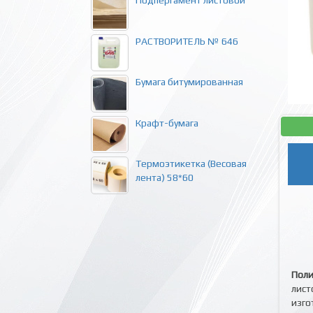
Подпергамент листовой
РАСТВОРИТЕЛЬ № 646
Бумага битумированная
Крафт-бумага
Термоэтикетка (Весовая
лента) 58*60
Поли
лист
изго