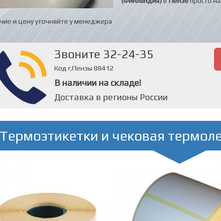
(Финляндия)
в
Пензе
просто на
чие и цену уточняйте у менеджера
Звоните 32-24-35
Код г.Пензы 88412
В наличии на складе!
Доставка в регионы России
Термоэтикетки и чековая термол