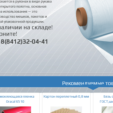
скается в рулонах в виде рукава
открытого полотна, основная
а использования — это
зводство мешков, пакетов и
ой упаковочной продукции.
наличии на складе!
оните!
8(8412)32-04-41
Рекомендуемые то
моклеющаяся пленка
Картон переплетный 0,8 мм
Бязь 
Oracal 6510
ГОСТ,ши