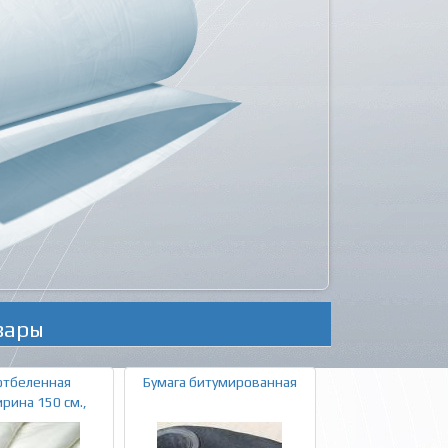
вары
отбеленная
Бумага битумированная
рина 150 см.,