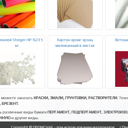
оклей Steiger HP-623 5
Картон хром-эрзац
Ветошь
кг.
мелованный в листах
ы можете заказать
КРАСКИ, ЭМАЛИ, ГРУНТОВКИ, РАСТВОРИТЕЛИ
. Тех
 БРЕЗЕНТ
.
ь различные виды бумаги
ПЕРГАМЕНТ, ПОДПЕРГАМЕНТ, ЭЛЕКТРОИЗ
ОЧНУЮ
и другие виды.
Copyright © ПРОМСНАБ - при использовании материалов
г.Пе