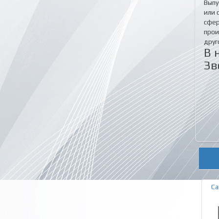
Выпу
или 
сфер
прои
друг
В 
Зв
Са