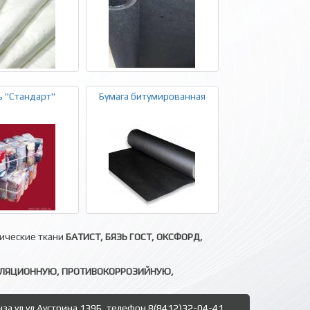
 "Стандарт"
Бумага битумированная
нические ткани
БАТИСТ, БЯЗЬ ГОСТ, ОКСФОРД,
ОЛЯЦИОННУЮ, ПРОТИВОКОРРОЗИЙНУЮ,
нза ул.ул.Аустрина 139Б, телефон 8(8412)32-04-41