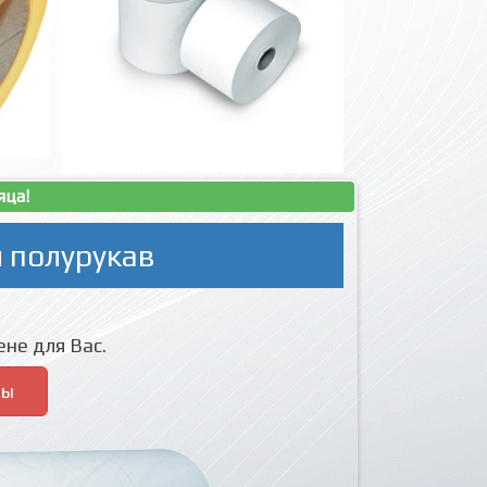
яца!
 полурукав
не для Вас.
ры