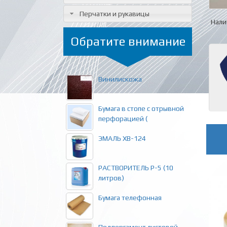
Перчатки и рукавицы
Нали
Обратите внимание
Винилискожа
Бумага в стопе с отрывной
перфорацией (
ЭМАЛЬ ХВ-124
РАСТВОРИТЕЛЬ Р-5 (10
литров)
Бумага телефонная