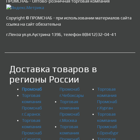
ПРОМСНАБ - Оптово-розничная торговая компания
Copyright © ПРОМСНАБ - при использовании материалов сайта
ссылка на сайт обязательна
г.Пенза ул.ул.Аустрина 139Б, телефон 8(8412)32-04-41
Доставка товаров в
регионы России
Промснаб
Промснаб
Торговая
Торговая
г.Чебоксары
компания
компания
Торговая
Промснаб
Промснаб
компания
г.Курган
г.Саранск
Промснаб
Торговая
Торговая
г.Москва
компания
компания
Торговая
Промснаб
Промснаб
компания
г.Оренбург
г.Саратов
Промснаб
Торговая