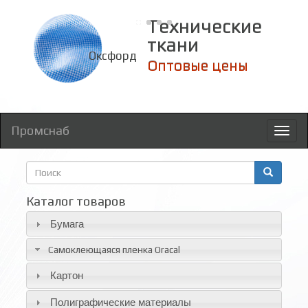
Технические
ткани
Оксфорд
Оптовые цены
Промснаб
Toggl
naviga
Форма
поиска
Поиск
Каталог товаров
Бумага
Самоклеющаяся пленка Oracal
Картон
Полиграфические материалы