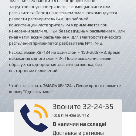
эмаль ХВ-124 наносится на предварительно
загрунтованную поверхность, с помощью кисти или
распылителя. Перед нанесением эмаль рекомендуется
развести растворитель Р4А, до рабочей
консистенции.Растворитель Р4А применяется при
нанесении эмали ХВ-124 безвоздушным распылением, или
пневматическим распылением. Для электростатического
распыления применяется разбавитель №1, №2.
Расход эмали ХВ-124 на один слой – 150-200г/м2. Время
высыхания одного слоя – 2ч. После высыхания эмали
образуется однородная эластичная пленка, без
посторонних включений.
Чтобы за закзать
ЭМАЛЬ ХВ-124
в
Пензе
просто нажмите
кнопку "Сделать заказ"
Звоните 32-24-35
Код г.Пензы 88412
В наличии на складе!
Доставка в регионы