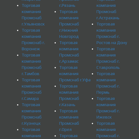
Торговая
г.Рязань
компания
компания
Торговая
Промснаб
Промснаб
компания
г.Астрахань
г.Ульяновск
Промснаб
Торговая
Торговая
г.Нижний
компания
компания
Новгород
Промснаб г.
Промснаб г.
Торговая
Ростов на Дону
Воронеж
компания
Торговая
Торговая
Промснаб
компания
компания
г.Арзамас
Промснаб г.
Промснаб
Торговая
Ставрополь
г.Тамбов
компания
Торговая
Торговая
Промснаб г.Уфа
компания
компания
Торговая
Промснаб г.
Промснаб
компания
Пермь
г.Самара
Промснаб
Торговая
Торговая
г.Казань
компания
компания
Торговая
Промснаб г.
Промснаб
компания
Ижевск
г.Кузнецк
Промснаб
Торговая
Торговая
г.Орел
компания
компания
Торговая
Промснаб г.