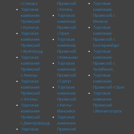
г.Самара
Промснаб
Торговая
Торговая
г.Казань
компания
компания
Торговая
Промснаб г.
Промснаб
компания
Ижевск
г.Кузнецк
Промснаб
Торговая
Торговая
г.Орел
компания
компания
Торговая
Промснаб г.
Промснаб
компания
Екатеринбург
г.Волгоград
Промснаб
Торговая
Торговая
г.Камышин
компания
компания
Торговая
Промснаб г.
Промснаб
компания
Челябинск
г.Липецк
Промснаб
Торговая
Торговая
г.Сургут
компания
компания
Торговая
Промснаб г.Орск
Промснаб
компания
Торговая
г.Энгельс
Промснаб
компания
Торговая
г.Ханты-
Промснаб
компания
Мансийск
г.Магнитогорск
Промснаб
Торговая
г.Дмитровград
компания
Торговая
Промснаб