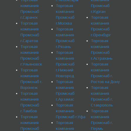
компания
Торговая
Промснаб
Промснаб
компания
г.Курган
г.Саранск
Промснаб
Торговая
Торговая
г.Москва
компания
компания
Торговая
Промснаб
Промснаб
компания
г.Оренбург
г.Саратов
Промснаб
Торговая
Торговая
г.Рязань
компания
компания
Торговая
Промснаб
Промснаб
компания
г.Астрахань
г.Ульяновск
Промснаб
Торговая
Торговая
г.Нижний
компания
компания
Новгород
Промснаб г.
Промснаб г.
Торговая
Ростов на Дону
Воронеж
компания
Торговая
Торговая
Промснаб
компания
компания
г.Арзамас
Промснаб г.
Промснаб
Торговая
Ставрополь
г.Тамбов
компания
Торговая
Торговая
Промснаб г.Уфа
компания
компания
Торговая
Промснаб г.
Промснаб
компания
Пермь