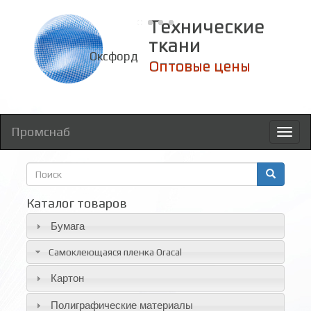
Технические
ткани
Оксфорд
Оптовые цены
Промснаб
Toggl
naviga
Форма
поиска
Поиск
Каталог товаров
Бумага
Самоклеющаяся пленка Oracal
Картон
Полиграфические материалы