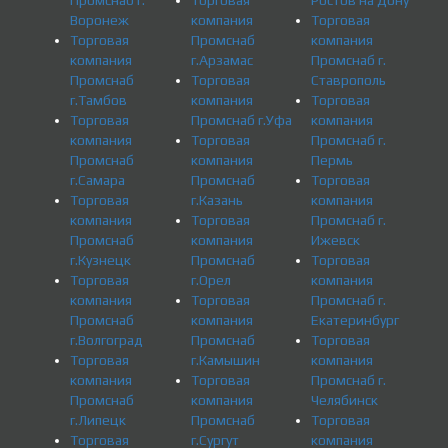
Промснаб г.
Торговая
Ростов на Дону
Воронеж
компания
Торговая
Торговая
Промснаб
компания
компания
г.Арзамас
Промснаб г.
Промснаб
Торговая
Ставрополь
г.Тамбов
компания
Торговая
Торговая
Промснаб г.Уфа
компания
компания
Торговая
Промснаб г.
Промснаб
компания
Пермь
г.Самара
Промснаб
Торговая
Торговая
г.Казань
компания
компания
Торговая
Промснаб г.
Промснаб
компания
Ижевск
г.Кузнецк
Промснаб
Торговая
Торговая
г.Орел
компания
компания
Торговая
Промснаб г.
Промснаб
компания
Екатеринбург
г.Волгоград
Промснаб
Торговая
Торговая
г.Камышин
компания
компания
Торговая
Промснаб г.
Промснаб
компания
Челябинск
г.Липецк
Промснаб
Торговая
Торговая
г.Сургут
компания