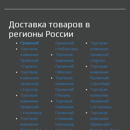
Доставка товаров в
регионы России
Промснаб
Промснаб
Торговая
Торговая
г.Чебоксары
компания
компания
Торговая
Промснаб
Промснаб
компания
г.Курган
г.Саранск
Промснаб
Торговая
Торговая
г.Москва
компания
компания
Торговая
Промснаб
Промснаб
компания
г.Оренбург
г.Саратов
Промснаб
Торговая
Торговая
г.Рязань
компания
компания
Торговая
Промснаб
Промснаб
компания
г.Астрахань
г.Ульяновск
Промснаб
Торговая
Торговая
г.Нижний
компания
компания
Новгород
Промснаб г.