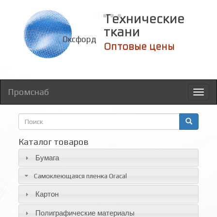
Технические
ткани
Оксфорд
Оптовые цены
Промснаб
Toggl
naviga
Форма
поиска
Поиск
Каталог товаров
Бумага
Самоклеющаяся пленка Oracal
Картон
Полиграфические материалы