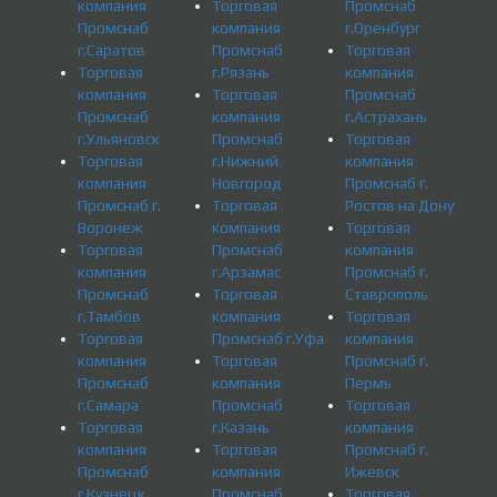
компания
Торговая
Промснаб
Промснаб
компания
г.Оренбург
г.Саратов
Промснаб
Торговая
Торговая
г.Рязань
компания
компания
Торговая
Промснаб
Промснаб
компания
г.Астрахань
г.Ульяновск
Промснаб
Торговая
Торговая
г.Нижний
компания
компания
Новгород
Промснаб г.
Промснаб г.
Торговая
Ростов на Дону
Воронеж
компания
Торговая
Торговая
Промснаб
компания
компания
г.Арзамас
Промснаб г.
Промснаб
Торговая
Ставрополь
г.Тамбов
компания
Торговая
Торговая
Промснаб г.Уфа
компания
компания
Торговая
Промснаб г.
Промснаб
компания
Пермь
г.Самара
Промснаб
Торговая
Торговая
г.Казань
компания
компания
Торговая
Промснаб г.
Промснаб
компания
Ижевск
г.Кузнецк
Промснаб
Торговая