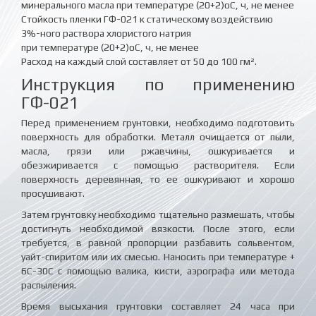
минерального масла при температуре (20+2)оС, ч, не менее
Стойкость пленки ГФ-021 к статическому воздействию
3%-ного раствора хлористого натрия
при температуре (20+2)оС, ч, не менее
Расход на каждый слой составляет от 50 до 100 гм².
Инструкция по применению
ГФ-021
Перед применением грунтовки, необходимо подготовить
поверхность для обработки. Металл очищается от пыли,
масла, грязи или ржавчины, ошкуривается и
обезжиривается с помощью растворителя. Если
поверхность деревянная, то ее ошкуривают и хорошо
просушивают.
Затем грунтовку необходимо тщательно размешать, чтобы
достигнуть необходимой вязкости. После этого, если
требуется, в равной пропорции разбавить сольвентом,
уайт-спиритом или их смесью. Наносить при температуре +
6С-30С с помощью валика, кисти, аэрографа или метода
распыления.
Время высыхания грунтовки составляет 24 часа при