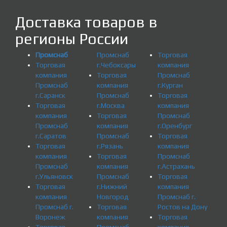
Доставка товаров в
регионы России
Промснаб
Промснаб
Торговая
Торговая
г.Чебоксары
компания
компания
Торговая
Промснаб
Промснаб
компания
г.Курган
г.Саранск
Промснаб
Торговая
Торговая
г.Москва
компания
компания
Торговая
Промснаб
Промснаб
компания
г.Оренбург
г.Саратов
Промснаб
Торговая
Торговая
г.Рязань
компания
компания
Торговая
Промснаб
Промснаб
компания
г.Астрахань
г.Ульяновск
Промснаб
Торговая
Торговая
г.Нижний
компания
компания
Новгород
Промснаб г.
Промснаб г.
Торговая
Ростов на Дону
Воронеж
компания
Торговая