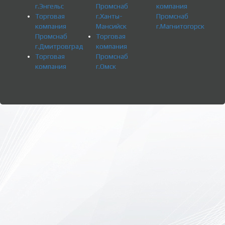
г.Энгельс
Промснаб
компания
Торговая
г.Ханты-
Промснаб
компания
Мансийск
г.Магнитогорск
Промснаб
Торговая
г.Дмитровград
компания
Торговая
Промснаб
компания
г.Омск