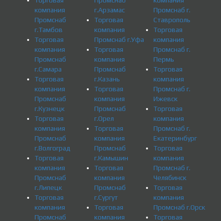
Торговая
Промснаб
компания
компания
г.Арзамас
Промснаб г.
Промснаб
Торговая
Ставрополь
г.Тамбов
компания
Торговая
Торговая
Промснаб г.Уфа
компания
компания
Торговая
Промснаб г.
Промснаб
компания
Пермь
г.Самара
Промснаб
Торговая
Торговая
г.Казань
компания
компания
Торговая
Промснаб г.
Промснаб
компания
Ижевск
г.Кузнецк
Промснаб
Торговая
Торговая
г.Орел
компания
компания
Торговая
Промснаб г.
Промснаб
компания
Екатеринбург
г.Волгоград
Промснаб
Торговая
Торговая
г.Камышин
компания
компания
Торговая
Промснаб г.
Промснаб
компания
Челябинск
г.Липецк
Промснаб
Торговая
Торговая
г.Сургут
компания
компания
Торговая
Промснаб г.Орск
Промснаб
компания
Торговая