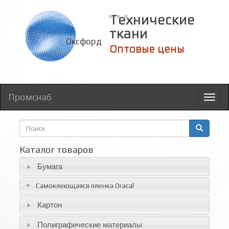
Технические
ткани
Оксфорд
Промснаб
Toggl
naviga
Форма
поиска
Поиск
Каталог товаров
Бумага
Самоклеющаяся пленка Oracal
Картон
Полиграфические материалы