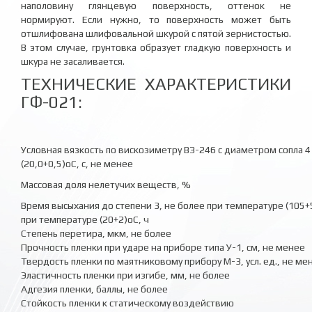
наполовину глянцевую поверхность, оттенок не
нормируют. Если нужно, то поверхность может быть
отшлифована шлифовальной шкурой с пятой зернистостью.
В этом случае, грунтовка образует гладкую поверхность и
шкура не засаливается.
ТЕХНИЧЕСКИЕ ХАРАКТЕРИСТИКИ
ГФ-021:
Условная вязкость по вискозиметру ВЗ-246 с диаметром сопла 
(20,0+0,5)оС, с, не менее
Массовая доля нелетучих веществ, %
Время высыхания до степени 3, не более при температуре (105+
при температуре (20+2)оС, ч
Степень перетира, мкм, не более
Прочность пленки при ударе на приборе типа У-1, см, не менее
Твердость пленки по маятниковому прибору М-3, усл. ед., не ме
Эластичность пленки при изгибе, мм, не более
Адгезия пленки, баллы, не более
Стойкость пленки к статическому воздействию