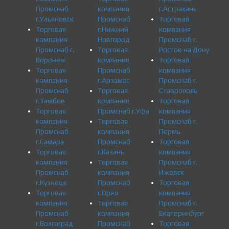
Промснаб
компания
г.Астрахань
г.Ульяновск
Промснаб
Торговая
Торговая
г.Нижний
компания
компания
Новгород
Промснаб г.
Промснаб г.
Торговая
Ростов на Дону
Воронеж
компания
Торговая
Торговая
Промснаб
компания
компания
г.Арзамас
Промснаб г.
Промснаб
Торговая
Ставрополь
г.Тамбов
компания
Торговая
Торговая
Промснаб г.Уфа
компания
компания
Торговая
Промснаб г.
Промснаб
компания
Пермь
г.Самара
Промснаб
Торговая
Торговая
г.Казань
компания
компания
Торговая
Промснаб г.
Промснаб
компания
Ижевск
г.Кузнецк
Промснаб
Торговая
Торговая
г.Орел
компания
компания
Торговая
Промснаб г.
Промснаб
компания
Екатеринбург
г.Волгоград
Промснаб
Торговая