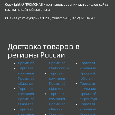
Copyright © ПРОМСНАБ - при использовании материалов сайта
ссылка на сайт обязательна
г.Пенза ул.ул.Аустрина 139Б, телефон 8(8412)32-04-41
Доставка товаров в
регионы России
Промснаб
Промснаб
Торговая
Торговая
г.Чебоксары
компания
компания
Торговая
Промснаб
Промснаб
компания
г.Курган
г.Саранск
Промснаб
Торговая
Торговая
г.Москва
компания
компания
Торговая
Промснаб
Промснаб
компания
г.Оренбург
г.Саратов
Промснаб
Торговая
Торговая
г.Рязань
компания
компания
Торговая
Промснаб