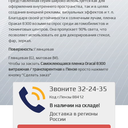
Представленная серия широко используется как для
оформления внутреннего пространства, так и в целях
создания внешней рекламы, визуальных эффектов и т. п.
Благодаря своей устойчивости к солнечным лучам, пленка
Оракал 8300 возымела спрос среди автомобилистов и
тюнинговых центров. Она пропускает 90% света, что
позволяет использовать ее для декорирования стекол,
фар, зеркал.
Поверхность:
Глянцевая
Глянцевая (G), матовая (M).
Чтобы за закзать
Самоклеющаяся пленка Oracal 8300
витражная / транспарентная
в
Пензе
просто нажмите
кнопку "Сделать заказ"
Звоните 32-24-35
Код г.Пензы 88412
В наличии на складе!
Доставка в регионы
России