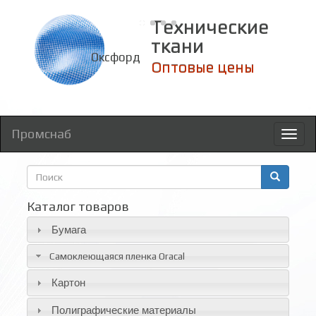
Технические
ткани
Оксфорд
Оптовые цены
Промснаб
Toggl
naviga
Форма
поиска
Поиск
Каталог товаров
Бумага
Самоклеющаяся пленка Oracal
Картон
Полиграфические материалы